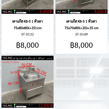
เตาแก๊ส KB-5 1 หัวเตา
เตาแก๊ส KB-5 1 หัวเตา
75x80x80(+25) cm
75x70x80(+20)+25 cm
ST-0132
ST-0149
฿8,000
฿8,000