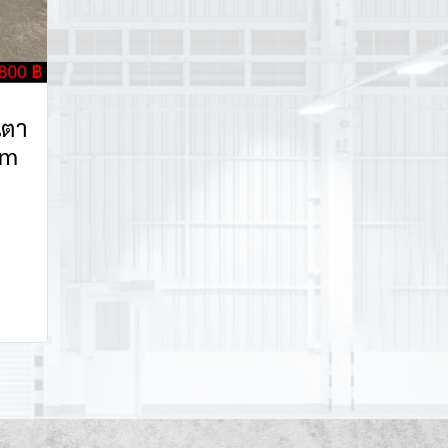
เตา
cm