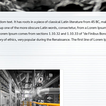
om text. It has roots in a piece of classical Latin literature from 45 BC, ma
 up one of the more obscure Latin words, consectetur, from a Lorem Ipsum 
. Lorem Ipsum comes from sections 1.10.32 and 1.10.33 of "de Finibus Bo
heory of ethics, very popular during the Renaissance. The first line of Lorem