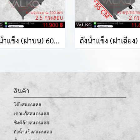
ถังน้ำแข็ง (ฝาบน) 60x55x80 cm.
ถั
สินค้า
โต๊ะสแตนเลส
เตาแก๊สสแตนเลส
ซิงค์ล้างสแตนเลส
ถังน้ำแข็งสแตนเลส