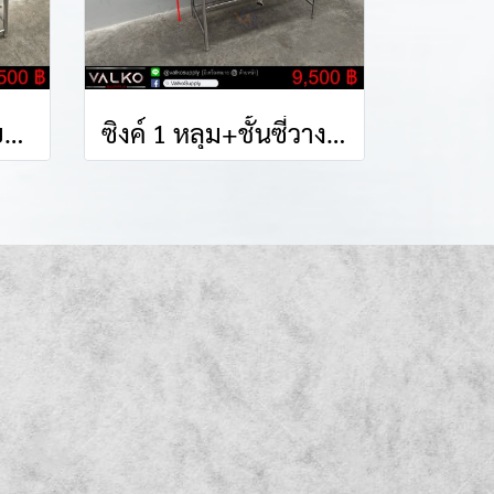
ซิงค์ล้างมือ เท้าเหยียบ 35x35x85(+40) cm.
ซิงค์ 1 หลุม+ชั้นซี่วางของ 75x150x85(+75) cm.