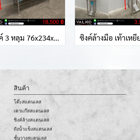
ซิงค์ 3 หลุม 76x234x90(+15) cm.
สินค้า
โต๊ะสแตนเลส
เตาแก๊สสแตนเลส
ซิงค์ล้างสแตนเลส
ถังน้ำแข็งสแตนเลส
ชั้นวางสแตนเลส