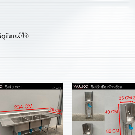
รูก๊อก แจ้งได้)