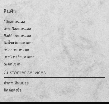
สินค้า
โต๊ะสแตนเลส
เตาแก๊สสแตนเลส
ซิงค์ล้างสแตนเลส
ถังน้ำแข็งสแตนเลส
ชั้นวางสแตนเลส
เคาน์เตอร์สแตนเลส
ถังดักไขมัน
Customer services
คำถามที่พบบ่อย
ติดต่อสั่งซื้อ
Copy right by makewebeasy.com