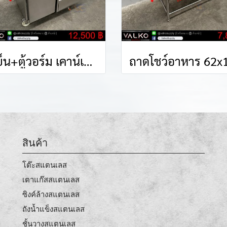
ตู้เย็น+ตู้วอร์ม เคาน์เตอร์ 85(+5)x105x86+4 cm.
สินค้า
โต๊ะสแตนเลส
เตาแก๊สสแตนเลส
ซิงค์ล้างสแตนเลส
ถังน้ำแข็งสแตนเลส
ชั้นวางสแตนเลส