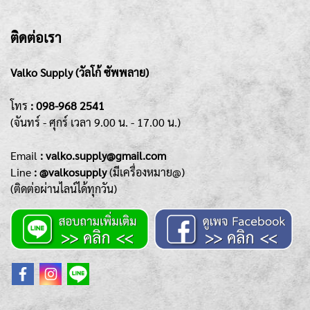
ติดต่อเรา
Valko Supply (วัลโก้ ซัพพลาย)
โทร
:
098-968 2541
(จันทร์ - ศุกร์
เวลา 9.00 น. - 17.00 น.)
Emai
l
: valko.supply@gmail.com
Line
: @valkosupply
(มีเครื่องหมาย@)
(ติดต่อผ่านไลน์ได้ทุกวัน)