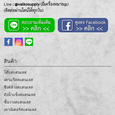
Line
: @valkosupply
(มีเครื่องหมาย@)
(ติดต่อผ่านไลน์ได้ทุกวัน)
สินค้า
โต๊ะสแตนเลส
เตาแก๊สสแตนเลส
ซิงค์ล้างสแตนเลส
ถังน้ำแข็งสแตนเลส
ชั้นวางสแตนเลส
เคาน์เตอร์สแตนเลส